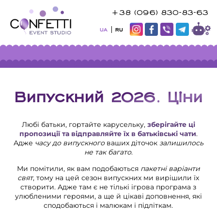
+38 (096) 830-83-63
UA
RU
Випускний 2026. Ціни
Любі батьки, гортайте карусельку,
зберігайте ці
пропозиції та відправляйте їх в батьківські чати
.
Адже
часу до випускного
ваших діточок
залишилось
не так багато
.
Ми помітили, як вам подобаються
пакетні варіанти
свят
, тому на цей сезон випускних ми вирішили їх
створити. Адже там є не тількі ігрова програма з
улюбленими героями, а ще й цікаві доповнення, які
сподобаються і малюкам і підліткам.