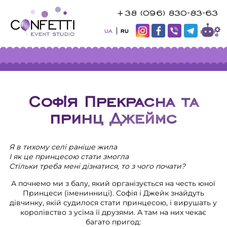
+38 (096) 830-83-63
UA
RU
Софія Прекрасна та
принц Джеймс
Я в тихому селі раніше жила
І як це принцесою стати змогла
Стільки треба мені дізнатися, то з чого почати?
А почнемо ми з балу, який організується на честь юної
Принцеси (іменинниці). Софія і Джейк знайдуть
дівчинку, якій судилося стати принцесою, і вирушать у
королівство з усіма її друзями. А там на них чекає
багато пригод: