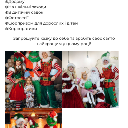
❄️Додому
❄️На шкільні заходи
❄️В дитячий садок
❄️Фотосесії
❄️Сюрпризом для дорослих і дітей
❄️Корпоративи
Запрошуйте казку до себе та зробіть своє свято
найкращим у цьому році!